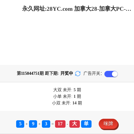
永久网址:28YC.com 加拿大28-加拿大PC-加拿大28开奖结果预测官网|加拿大预测28在线预测官网
第
115044751
期 距下期:
开奖中
广告开关：
大双
未开:
5
期
小单
未开:
1
期
小双
未开:
14
期
5
9
3
17
大
单
咪牌
+
+
=
-