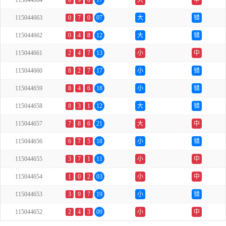
115044664
8
9
0
17
大
中
115044663
0
7
0
07
大
错
115044662
0
4
8
12
大
错
115044661
2
4
7
13
小
中
115044660
8
2
7
17
小
错
115044659
8
4
6
18
小
错
115044658
8
3
1
12
大
错
115044657
7
8
6
21
大
中
115044656
6
7
5
18
小
错
115044655
3
7
1
11
小
中
115044654
1
0
2
03
小
中
115044653
3
9
7
19
小
错
115044652
2
4
3
09
小
中