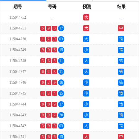
期号
号码
预测
结果
115044752
---
大
---
单
115044751
5
9
3
17
大
中
115044750
1
2
0
03
大
错
115044749
9
0
6
15
小
错
115044748
3
3
5
11
大
错
115044747
6
2
3
11
大
错
115044746
0
7
9
16
小
错
115044745
4
7
4
15
小
错
115044744
8
0
9
17
小
错
115044743
9
9
2
20
小
错
115044742
3
0
0
03
大
错
115044741
3
6
6
15
大
中