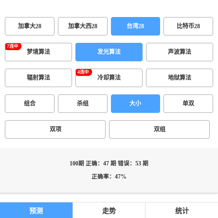
加拿大28
加拿大西28
台湾28
比特币28
梦境算法
发光算法
声波算法
辐射算法
冷却算法
地狱算法
组合
杀组
大小
单双
双项
双组
100期 正确：47 期 错误：53 期
正确率：47%
预测
走势
统计