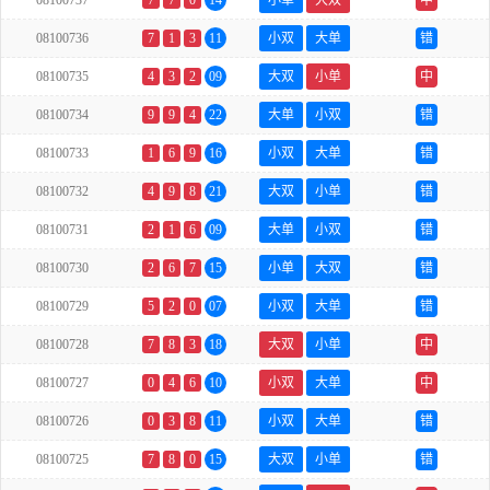
08100737
7
7
0
14
小单
大双
中
08100736
7
1
3
11
小双
大单
错
08100735
4
3
2
09
大双
小单
中
08100734
9
9
4
22
大单
小双
错
08100733
1
6
9
16
小双
大单
错
08100732
4
9
8
21
大双
小单
错
08100731
2
1
6
09
大单
小双
错
08100730
2
6
7
15
小单
大双
错
08100729
5
2
0
07
小双
大单
错
08100728
7
8
3
18
大双
小单
中
08100727
0
4
6
10
小双
大单
中
08100726
0
3
8
11
小双
大单
错
08100725
7
8
0
15
大双
小单
错