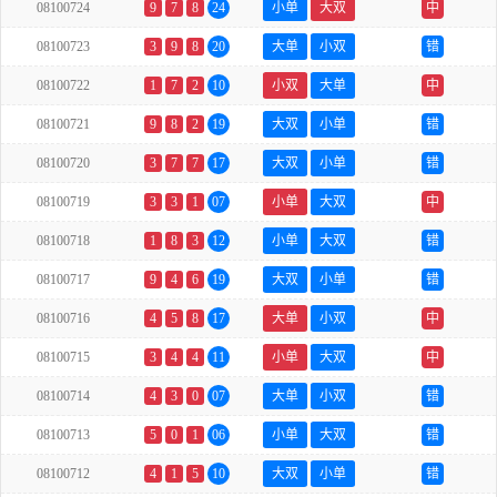
08100724
9
7
8
24
小单
大双
中
08100723
3
9
8
20
大单
小双
错
08100722
1
7
2
10
小双
大单
中
08100721
9
8
2
19
大双
小单
错
08100720
3
7
7
17
大双
小单
错
08100719
3
3
1
07
小单
大双
中
08100718
1
8
3
12
小单
大双
错
08100717
9
4
6
19
大双
小单
错
08100716
4
5
8
17
大单
小双
中
08100715
3
4
4
11
小单
大双
中
08100714
4
3
0
07
大单
小双
错
08100713
5
0
1
06
小单
大双
错
08100712
4
1
5
10
大双
小单
错