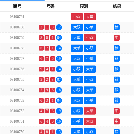
期号
号码
预测
结果
08100761
---
小双
大单
---
08100760
3
1
8
12
大双
小单
错
08100759
3
0
1
04
大单
小双
中
08100758
6
7
1
14
大单
小双
错
08100757
6
7
6
19
大双
小单
错
08100756
9
4
1
14
小双
大单
错
08100755
2
2
3
07
大单
小双
错
08100754
3
9
6
18
小双
大单
错
08100753
0
3
1
04
大双
小单
错
08100752
4
7
8
19
小双
大单
中
08100751
6
4
6
16
小单
大双
中
08100750
4
8
1
13
大单
小双
错