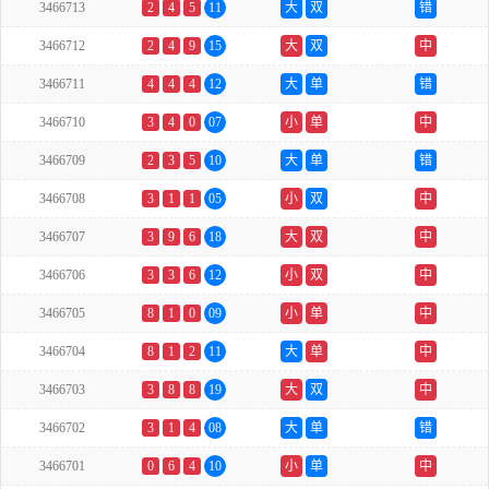
3466713
2
4
5
11
大
双
错
3466712
2
4
9
15
大
双
中
3466711
4
4
4
12
大
单
错
3466710
3
4
0
07
小
单
中
3466709
2
3
5
10
大
单
错
3466708
3
1
1
05
小
双
中
3466707
3
9
6
18
大
双
中
3466706
3
3
6
12
小
双
中
3466705
8
1
0
09
小
单
中
3466704
8
1
2
11
大
单
中
3466703
3
8
8
19
大
双
中
3466702
3
1
4
08
大
单
错
3466701
0
6
4
10
小
单
中