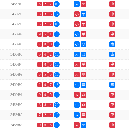
3466700
5
2
2
09
大
单
中
3466699
3
3
6
12
小
单
中
3466698
5
2
2
09
小
单
中
3466697
9
5
1
15
小
单
中
3466696
7
8
0
15
小
双
错
3466695
5
6
2
13
大
双
错
3466694
4
8
3
15
大
单
中
3466693
5
5
5
15
大
单
中
3466692
2
9
7
18
小
单
错
3466691
0
9
5
14
大
双
中
3466690
8
8
4
20
小
双
中
3466689
7
2
4
13
大
单
中
3466688
9
6
5
20
大
单
中