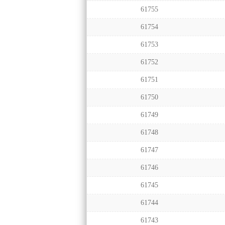
61755
61754
61753
61752
61751
61750
61749
61748
61747
61746
61745
61744
61743