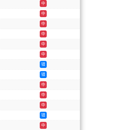
中
中
中
中
中
中
错
错
中
中
中
错
中