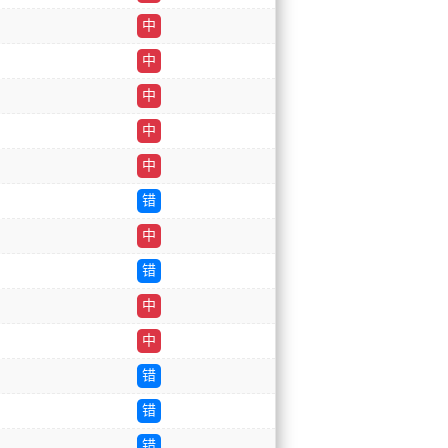
中
中
中
中
中
错
中
错
中
中
错
错
错