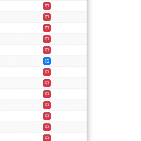
中
中
中
中
中
错
中
中
中
中
中
中
中