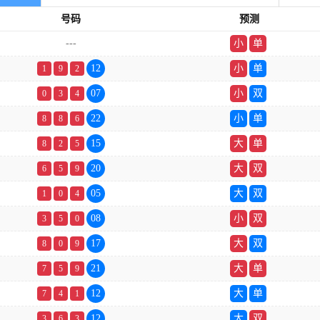
号码
预测
---
小
单
12
小
单
1
9
2
07
小
双
0
3
4
22
小
单
8
8
6
15
大
单
8
2
5
20
大
双
6
5
9
05
大
双
1
0
4
08
小
双
3
5
0
17
大
双
8
0
9
21
大
单
7
5
9
12
大
单
7
4
1
12
大
双
3
6
3