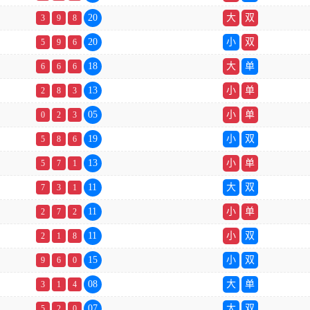
20
大
双
3
9
8
20
小
双
5
9
6
18
大
单
6
6
6
13
小
单
2
8
3
05
小
单
0
2
3
19
小
双
5
8
6
13
小
单
5
7
1
11
大
双
7
3
1
11
小
单
2
7
2
11
小
双
2
1
8
15
小
双
9
6
0
08
大
单
3
1
4
07
大
双
5
2
0