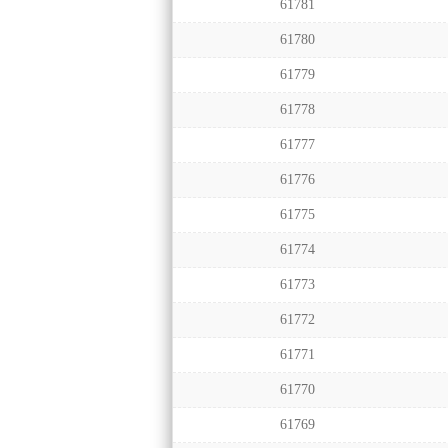
61781
61780
61779
61778
61777
61776
61775
61774
61773
61772
61771
61770
61769