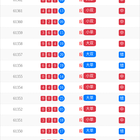
61362
8
6
2
16
殺
中
小双
61361
4
8
1
13
殺
中
小双
61360
1
2
6
09
殺
中
小单
61359
3
6
6
15
殺
中
大双
61358
9
6
4
19
殺
中
大双
61357
8
6
6
20
殺
错
大单
61356
6
4
9
19
殺
错
小双
61355
0
8
6
14
殺
中
小单
61354
4
4
8
16
殺
中
大单
61353
9
8
8
25
殺
错
大单
61352
0
5
0
05
殺
中
小单
61351
3
7
8
18
殺
中
大单
61350
9
3
5
17
殺
错