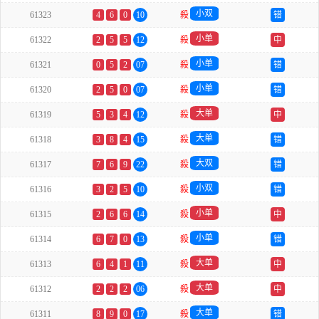
小双
61323
4
6
0
10
殺
错
小单
61322
2
5
5
12
殺
中
小单
61321
0
5
2
07
殺
错
小单
61320
2
5
0
07
殺
错
大单
61319
5
3
4
12
殺
中
大单
61318
3
8
4
15
殺
错
大双
61317
7
6
9
22
殺
错
小双
61316
3
2
5
10
殺
错
小单
61315
2
6
6
14
殺
中
小单
61314
6
7
0
13
殺
错
大单
61313
6
4
1
11
殺
中
大单
61312
2
2
2
06
殺
中
大单
61311
8
9
0
17
殺
错