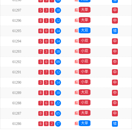
61298
6
3
7
16
殺
错
大单
61297
5
3
2
10
殺
中
大单
61296
8
1
3
12
殺
中
大双
61295
6
0
8
14
殺
错
小双
61294
5
0
9
14
殺
中
小双
61293
7
3
8
18
殺
中
小双
61292
3
0
6
09
殺
中
小单
61291
2
7
3
12
殺
中
小单
61290
3
5
6
14
殺
中
大双
61289
8
1
1
10
殺
中
小双
61288
7
6
9
22
殺
中
大单
61287
0
1
4
05
殺
中
大单
61286
6
9
2
17
殺
错