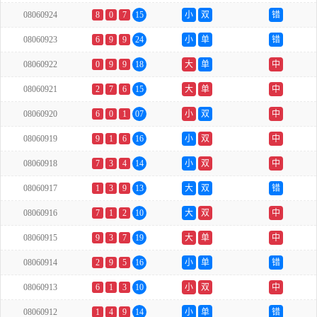
08060924
8
0
7
15
小
双
错
08060923
6
9
9
24
小
单
错
08060922
0
9
9
18
大
单
中
08060921
2
7
6
15
大
单
中
08060920
6
0
1
07
小
双
中
08060919
9
1
6
16
小
双
中
08060918
7
3
4
14
小
双
中
08060917
1
3
9
13
大
双
错
08060916
7
1
2
10
大
双
中
08060915
9
3
7
19
大
单
中
08060914
2
9
5
16
小
单
错
08060913
6
1
3
10
小
双
中
08060912
1
4
9
14
小
单
错