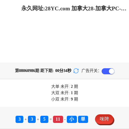
永久网址:28YC.com 加拿大28-加拿大PC-加拿大28开奖结果预测官网|加拿大预测28在线预测官网
第
08060986
期 距下期:
00
分
34
秒
广告开关：
大单
未开:
2
期
大双
未开:
1
期
小双
未开:
9
期
3
3
5
11
小
单
咪牌
+
+
=
-