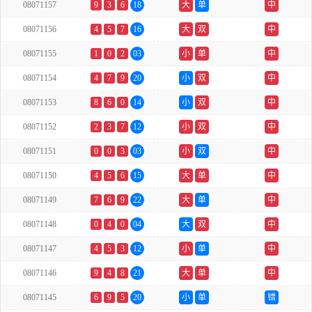
08071157
9
3
6
18
大
单
中
08071156
4
5
7
16
大
双
中
08071155
1
0
2
03
小
单
中
08071154
4
7
9
20
小
双
中
08071153
8
6
0
14
小
双
中
08071152
2
3
7
12
小
双
中
08071151
0
0
3
03
小
双
中
08071150
4
5
6
15
大
单
中
08071149
7
6
9
22
大
单
中
08071148
0
4
0
04
大
双
中
08071147
4
5
3
12
小
单
中
08071146
9
4
8
21
大
单
中
08071145
6
9
5
20
小
单
错