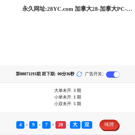
永久网址:28YC.com 加拿大28-加拿大PC-加拿大28开奖结果预测官网|加拿大预测28在线预测官网
第
08071193
期 距下期:
00
分
36
秒
广告开关：
大单
未开:
3
期
小单
未开:
1
期
小双
未开:
5
期
4
9
7
20
大
双
咪牌
+
+
=
-