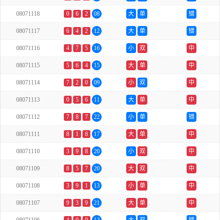
08071118
0
6
2
08
大
单
错
08071117
6
4
2
12
大
单
错
08071116
4
7
5
16
小
双
中
08071115
5
6
4
15
大
单
中
08071114
7
2
0
09
小
双
中
08071113
0
5
6
11
大
单
中
08071112
7
8
7
22
小
单
错
08071111
8
1
8
17
大
单
中
08071110
3
9
8
20
小
双
中
08071109
8
5
7
20
大
双
中
08071108
3
9
1
13
小
单
中
08071107
9
3
9
21
大
单
中