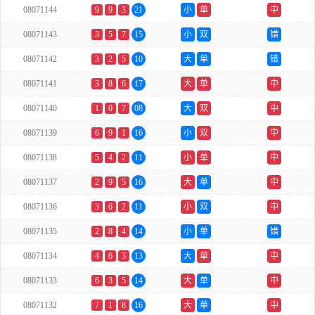
08071144
9
9
3
21
小
单
中
08071143
3
5
7
15
小
双
错
08071142
3
2
5
10
大
单
错
08071141
3
8
6
17
大
单
中
08071140
1
0
7
08
大
双
中
08071139
6
9
1
16
小
双
中
08071138
5
4
2
11
小
单
中
08071137
2
9
5
16
大
单
中
08071136
3
6
2
11
小
双
中
08071135
2
8
4
14
小
单
错
08071134
4
6
3
13
大
单
中
08071133
6
3
5
14
大
单
中
08071132
7
1
8
16
大
单
中