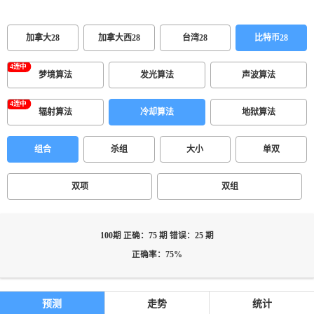
加拿大28
加拿大西28
台湾28
比特币28
梦境算法
发光算法
声波算法
辐射算法
冷却算法
地狱算法
组合
杀组
大小
单双
双项
双组
100期 正确：75 期 错误：25 期
正确率：75%
预测
走势
统计