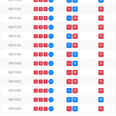
08071106
4
0
9
13
大
双
错
08071105
6
9
8
23
大
双
中
08071104
9
8
0
17
小
单
中
08071103
6
0
6
12
小
双
中
08071102
2
3
6
11
大
单
中
08071101
0
0
1
01
大
单
中
08071100
4
4
3
11
小
双
中
08071099
6
4
2
12
小
单
中
08071098
3
6
2
11
小
单
中
08071097
2
7
1
10
小
双
中
08071096
2
8
4
14
小
双
中
08071095
3
1
7
11
大
双
错
08071094
0
6
7
13
小
双
中