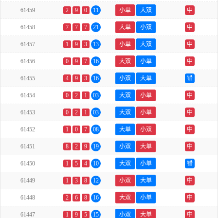
61459
2
9
0
11
小单
大双
中
61458
7
7
7
21
大单
小双
中
61457
1
9
3
13
小单
大双
中
61456
0
9
7
16
大双
小单
中
61455
4
9
3
16
小双
大单
错
61454
0
2
1
03
大双
小单
中
61453
0
2
1
03
大双
小单
中
61452
1
0
7
08
大单
小双
中
61451
8
2
9
19
小双
大单
中
61450
1
5
4
10
大双
小单
错
61449
1
3
8
12
小双
大单
中
61448
2
6
8
16
大双
小单
中
61447
1
9
5
15
小双
大单
中