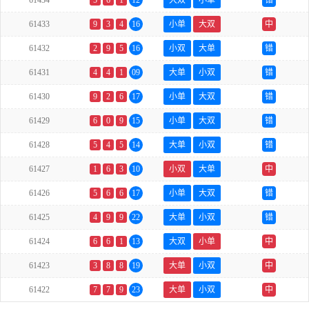
61434
5
6
1
12
大双
小单
错
61433
9
3
4
16
小单
大双
中
61432
2
9
5
16
小双
大单
错
61431
4
4
1
09
大单
小双
错
61430
9
2
6
17
小单
大双
错
61429
6
0
9
15
小单
大双
错
61428
5
4
5
14
大单
小双
错
61427
1
6
3
10
小双
大单
中
61426
5
6
6
17
小单
大双
错
61425
4
9
9
22
大单
小双
错
61424
6
6
1
13
大双
小单
中
61423
3
8
8
19
大单
小双
中
61422
7
7
9
23
大单
小双
中