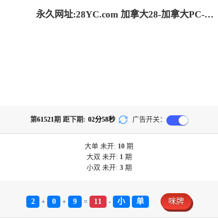
永久网址:28YC.com 加拿大28-加拿大PC-加拿大28开奖结果预测官网|加拿大预测28在线预测官网
第
61521
期 距下期:
02
分
58
秒
广告开关：
大单
未开:
10
期
大双
未开:
1
期
小双
未开:
3
期
2
0
9
11
小
单
咪牌
+
+
=
-