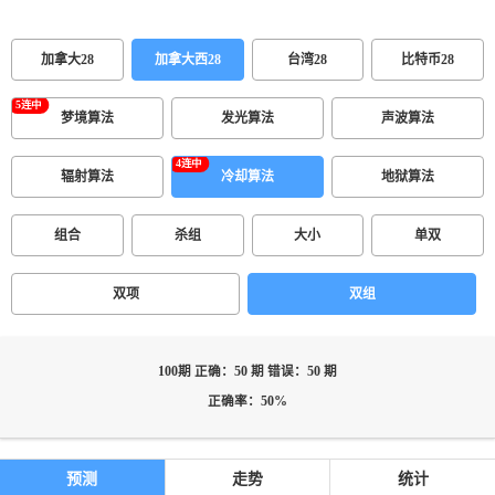
加拿大28
加拿大西28
台湾28
比特币28
梦境算法
发光算法
声波算法
辐射算法
冷却算法
地狱算法
组合
杀组
大小
单双
双项
双组
100期 正确：50 期 错误：50 期
正确率：50%
预测
走势
统计