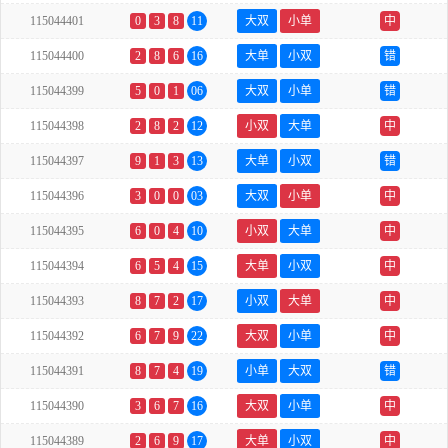
115044401
0
3
8
11
大双
小单
中
115044400
2
8
6
16
大单
小双
错
115044399
5
0
1
06
大双
小单
错
115044398
2
8
2
12
小双
大单
中
115044397
9
1
3
13
大单
小双
错
115044396
3
0
0
03
大双
小单
中
115044395
6
0
4
10
小双
大单
中
115044394
6
5
4
15
大单
小双
中
115044393
8
7
2
17
小双
大单
中
115044392
6
7
9
22
大双
小单
中
115044391
8
7
4
19
小单
大双
错
115044390
3
6
7
16
大双
小单
中
115044389
2
6
9
17
大单
小双
中