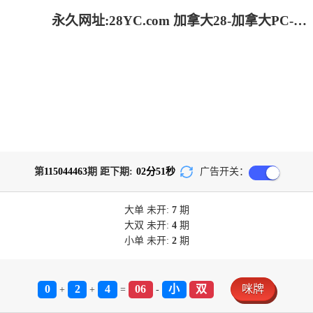
永久网址:28YC.com 加拿大28-加拿大PC-加拿大28开奖结果预测官网|加拿大预测28在线预测官网
第
115044463
期 距下期:
02
分
51
秒
广告开关：
大单
未开:
7
期
大双
未开:
4
期
小单
未开:
2
期
0
2
4
06
小
双
咪牌
+
+
=
-