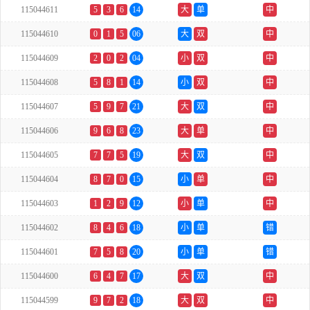
115044611
5
3
6
14
大
单
中
115044610
0
1
5
06
大
双
中
115044609
2
0
2
04
小
双
中
115044608
5
8
1
14
小
双
中
115044607
5
9
7
21
大
双
中
115044606
9
6
8
23
大
单
中
115044605
7
7
5
19
大
双
中
115044604
8
7
0
15
小
单
中
115044603
1
2
9
12
小
单
中
115044602
8
4
6
18
小
单
错
115044601
7
5
8
20
小
单
错
115044600
6
4
7
17
大
双
中
115044599
9
7
2
18
大
双
中