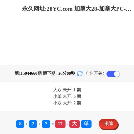
永久网址:28YC.com 加拿大28-加拿大PC-加拿大28开奖结果预测官网|加拿大预测28在线预测官网
第
115044660
期 距下期:
26
分
00
秒
广告开关：
大双
未开:
1
期
小单
未开:
5
期
小双
未开:
2
期
8
2
7
17
大
单
咪牌
+
+
=
-