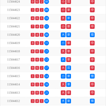
115044624
0
6
2
08
小
双
中
115044623
3
4
2
09
小
单
中
115044622
4
6
6
16
大
单
中
115044621
7
4
0
11
小
单
中
115044620
3
4
1
08
大
单
错
115044619
8
5
2
15
小
单
中
115044618
8
8
7
23
大
单
中
115044617
6
4
3
13
大
单
中
115044616
9
6
2
17
大
双
中
115044615
1
5
8
14
小
单
错
115044614
9
1
6
16
大
单
中
115044613
8
9
4
21
大
单
中
115044612
3
4
1
08
大
单
错