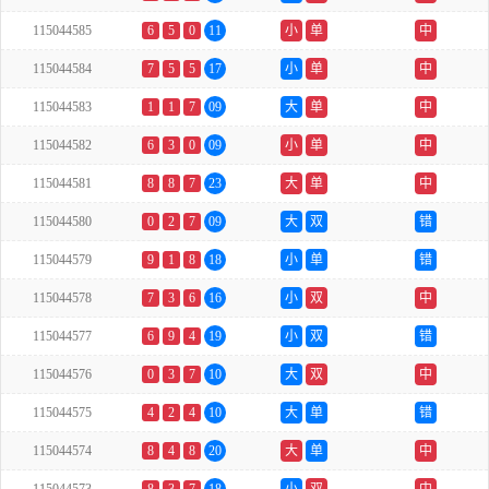
115044585
6
5
0
11
小
单
中
115044584
7
5
5
17
小
单
中
115044583
1
1
7
09
大
单
中
115044582
6
3
0
09
小
单
中
115044581
8
8
7
23
大
单
中
115044580
0
2
7
09
大
双
错
115044579
9
1
8
18
小
单
错
115044578
7
3
6
16
小
双
中
115044577
6
9
4
19
小
双
错
115044576
0
3
7
10
大
双
中
115044575
4
2
4
10
大
单
错
115044574
8
4
8
20
大
单
中