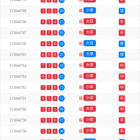
115044770
6
3
0
09
殺
中
小单
115044769
5
2
2
09
殺
错
大双
115044768
6
5
4
15
殺
中
大双
115044767
2
1
0
03
殺
中
大双
115044766
8
2
6
16
殺
错
大单
115044765
8
9
8
25
殺
错
大单
115044764
7
3
0
10
殺
中
小单
115044763
0
0
2
02
殺
中
小单
115044762
7
7
9
23
殺
中
小双
115044761
8
5
9
22
殺
中
大双
115044760
5
0
1
06
殺
中
小双
115044759
5
2
0
07
殺
中
小单
115044758
5
9
6
20
殺
中