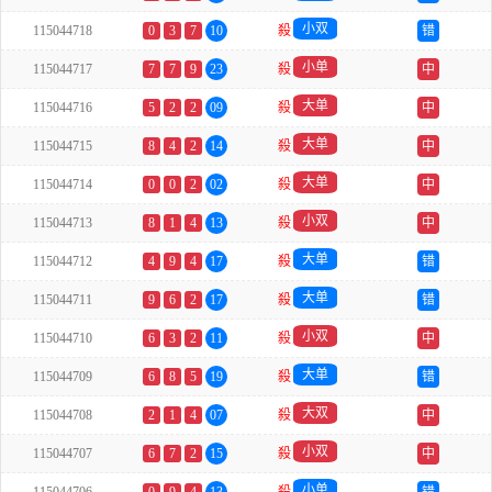
小双
115044718
0
3
7
10
殺
错
小单
115044717
7
7
9
23
殺
中
大单
115044716
5
2
2
09
殺
中
大单
115044715
8
4
2
14
殺
中
大单
115044714
0
0
2
02
殺
中
小双
115044713
8
1
4
13
殺
中
大单
115044712
4
9
4
17
殺
错
大单
115044711
9
6
2
17
殺
错
小双
115044710
6
3
2
11
殺
中
大单
115044709
6
8
5
19
殺
错
大双
115044708
2
1
4
07
殺
中
小双
115044707
6
7
2
15
殺
中
小单