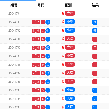
期号
号码
预测
结果
大双
115044794
---
殺
---
小单
115044793
8
2
1
11
殺
错
小双
115044792
3
0
1
04
殺
错
大双
115044791
1
3
6
10
殺
中
大双
115044790
6
0
0
06
殺
中
小双
115044789
8
5
4
17
殺
中
大单
115044788
0
1
9
10
殺
中
大双
115044787
4
1
6
11
殺
中
大双
115044786
3
3
7
13
殺
中
小单
115044785
6
2
5
13
殺
错
大单
115044784
9
8
6
23
殺
错
大双
115044783
8
3
3
14
殺
错