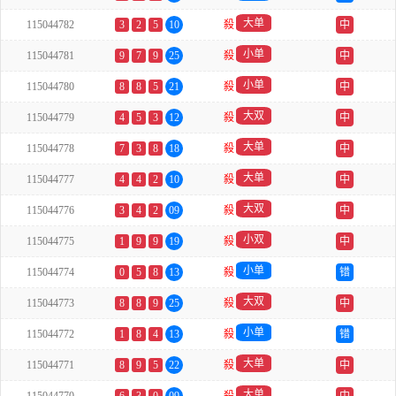
大单
115044782
3
2
5
10
殺
中
小单
115044781
9
7
9
25
殺
中
小单
115044780
8
8
5
21
殺
中
大双
115044779
4
5
3
12
殺
中
大单
115044778
7
3
8
18
殺
中
大单
115044777
4
4
2
10
殺
中
大双
115044776
3
4
2
09
殺
中
小双
115044775
1
9
9
19
殺
中
小单
115044774
0
5
8
13
殺
错
大双
115044773
8
8
9
25
殺
中
小单
115044772
1
8
4
13
殺
错
大单
115044771
8
9
5
22
殺
中
大单