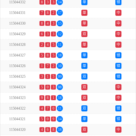
115044332
8
3
3
14
单
错
115044331
7
8
2
17
单
中
115044330
8
4
3
15
单
中
115044329
6
3
3
12
双
中
115044328
2
4
5
11
单
中
115044327
5
8
5
18
单
错
115044326
1
7
2
10
单
错
115044325
3
1
5
09
双
错
115044324
5
0
3
08
双
中
115044323
9
8
1
18
双
中
115044322
4
7
0
11
双
错
115044321
5
0
9
14
单
错
115044320
4
6
8
18
双
中