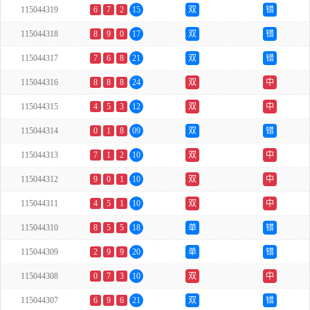
115044319
6
7
2
15
双
错
115044318
8
9
0
17
双
错
115044317
7
6
8
21
双
错
115044316
8
8
8
24
双
中
115044315
4
5
3
12
双
中
115044314
0
1
8
09
双
错
115044313
7
1
2
10
双
中
115044312
9
0
1
10
双
中
115044311
4
5
1
10
双
中
115044310
8
5
5
18
单
错
115044309
2
9
9
20
单
错
115044308
0
7
3
10
双
中
115044307
6
9
6
21
双
错