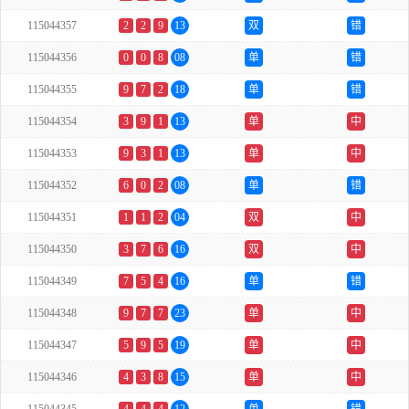
115044357
2
2
9
13
双
错
115044356
0
0
8
08
单
错
115044355
9
7
2
18
单
错
115044354
3
9
1
13
单
中
115044353
9
3
1
13
单
中
115044352
6
0
2
08
单
错
115044351
1
1
2
04
双
中
115044350
3
7
6
16
双
中
115044349
7
5
4
16
单
错
115044348
9
7
7
23
单
中
115044347
5
9
5
19
单
中
115044346
4
3
8
15
单
中