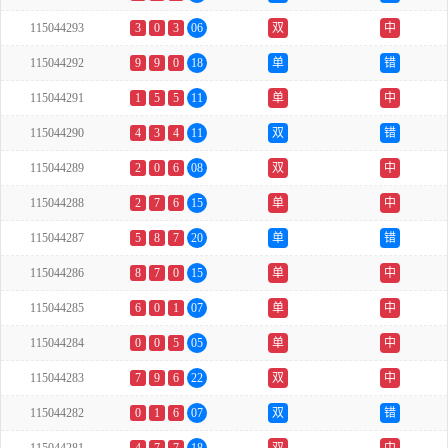
115044293
3
0
3
06
双
中
115044292
9
9
0
18
单
错
115044291
1
5
5
11
单
中
115044290
4
3
4
11
双
错
115044289
2
0
6
08
双
中
115044288
2
7
6
15
单
中
115044287
5
8
7
20
单
错
115044286
8
7
0
15
单
中
115044285
6
0
1
07
单
中
115044284
0
0
5
05
单
中
115044283
7
9
6
22
双
中
115044282
0
1
6
07
双
错