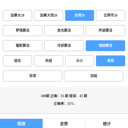
加拿大28
加拿大西28
台湾28
比特币28
梦境算法
发光算法
声波算法
辐射算法
冷却算法
地狱算法
组合
杀组
大小
单双
双项
双组
100期 正确：55 期 错误：45 期
正确率：55%
预测
走势
统计