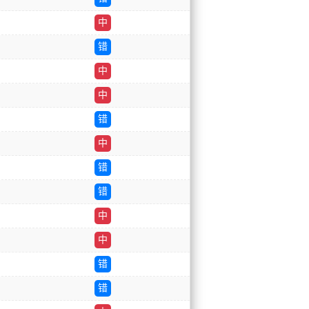
中
错
中
中
错
中
错
错
中
中
错
错