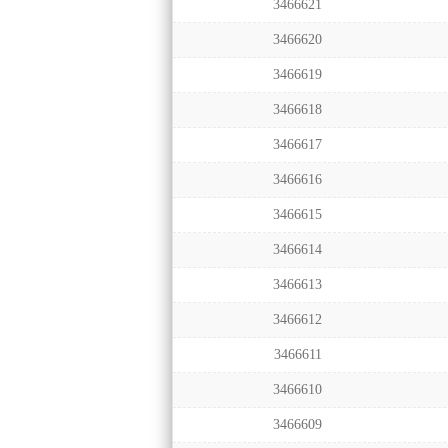
3466621
3466620
3466619
3466618
3466617
3466616
3466615
3466614
3466613
3466612
3466611
3466610
3466609