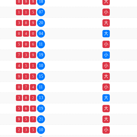
18
大
0
9
9
07
小
1
1
5
20
大
3
8
9
04
大
0
4
0
11
小
5
0
6
19
小
7
3
9
10
小
4
5
1
15
大
9
1
5
11
小
0
7
4
13
大
3
8
2
19
大
5
6
8
21
大
9
5
7
10
小
2
3
5