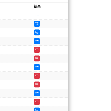
结果
---
错
错
错
中
中
错
中
中
错
中
错