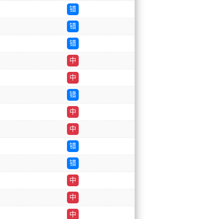
错
错
错
中
中
错
中
中
错
错
中
中
中