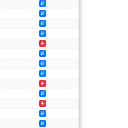
错
错
错
错
中
错
错
错
中
错
中
错
错