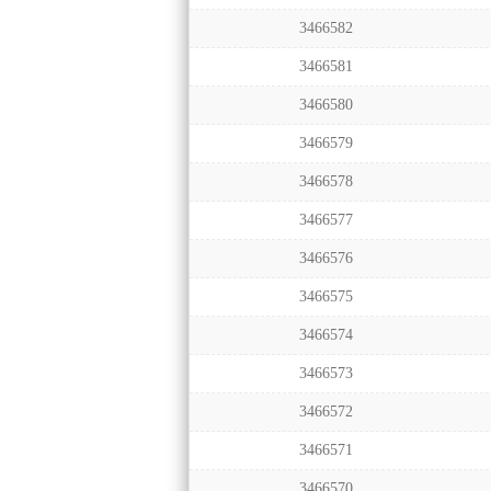
3466582
3466581
3466580
3466579
3466578
3466577
3466576
3466575
3466574
3466573
3466572
3466571
3466570