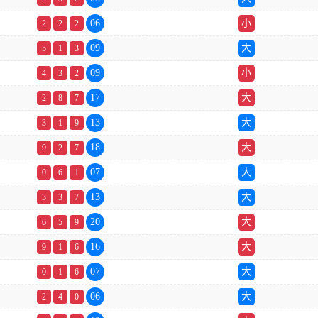
06
小
2
2
2
09
大
5
1
3
09
小
4
3
2
17
大
2
8
7
13
大
3
1
9
18
大
9
2
7
07
大
0
6
1
13
大
3
3
7
20
大
6
5
9
16
大
9
1
6
07
大
0
1
6
06
大
2
4
0