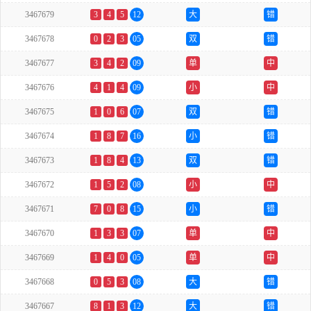
3467679
3
4
5
12
大
错
3467678
0
2
3
05
双
错
3467677
3
4
2
09
单
中
3467676
4
1
4
09
小
中
3467675
1
0
6
07
双
错
3467674
1
8
7
16
小
错
3467673
1
8
4
13
双
错
3467672
1
5
2
08
小
中
3467671
7
0
8
15
小
错
3467670
1
3
3
07
单
中
3467669
1
4
0
05
单
中
3467668
0
5
3
08
大
错
3467667
8
1
3
12
大
错