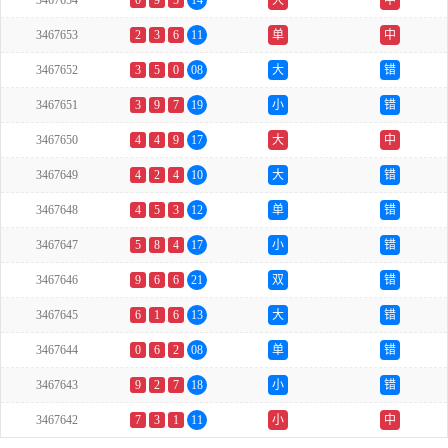
3467654
0
9
5
14
大
中
3467653
2
3
6
11
单
中
3467652
3
5
0
08
大
错
3467651
3
9
7
19
小
错
3467650
4
4
9
17
大
中
3467649
4
2
4
10
大
错
3467648
4
5
3
12
单
错
3467647
5
8
4
17
小
错
3467646
9
6
6
21
双
错
3467645
6
1
6
13
大
错
3467644
0
6
2
08
单
错
3467643
9
2
7
18
小
错
3467642
7
3
1
11
小
中