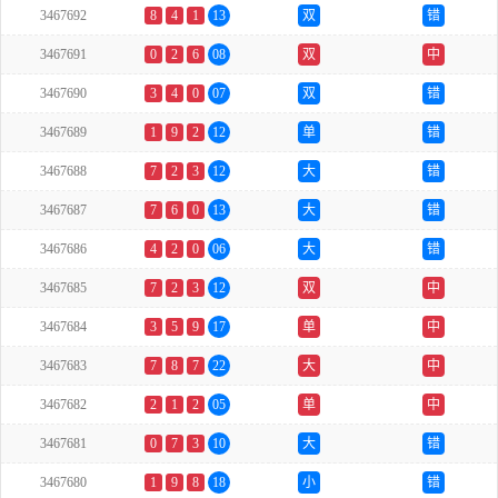
3467692
8
4
1
13
双
错
3467691
0
2
6
08
双
中
3467690
3
4
0
07
双
错
3467689
1
9
2
12
单
错
3467688
7
2
3
12
大
错
3467687
7
6
0
13
大
错
3467686
4
2
0
06
大
错
3467685
7
2
3
12
双
中
3467684
3
5
9
17
单
中
3467683
7
8
7
22
大
中
3467682
2
1
2
05
单
中
3467681
0
7
3
10
大
错
3467680
1
9
8
18
小
错